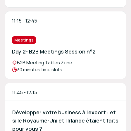
11:15
-
12:45
Meetings
Day 2- B2B Meetings Session n°2
Location:
B2B Meeting Tables Zone
Meeting duration:
30 minutes time slots
11:45
-
12:15
Développer votre business à l’export : et
si le Royaume-Uni et l’Irlande étaient faits
pour vous ?